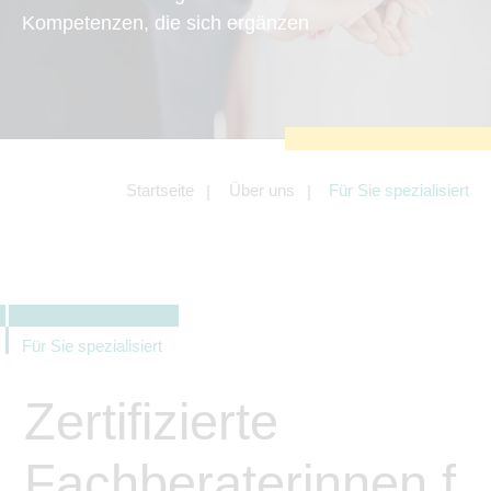
zu sichern.
Kompetenzen, die sich ergänzen
Tracking- und Targeting-Cookies
Diese Cookies sind erforderlich, um
unsere Website auf Ihre Bedürfnisse hin
zu optimieren. Hierzu gehört eine
bedarfsgerechte Gestaltung und
fortlaufende Verbesserung unseres
Angebotes einschließlich der
Verknüpfung zu Social-Media-
Angeboten von z.B. Facebook und
Startseite
Über uns
Für Sie spezialisiert
LinkedIn.
Betreibercookies
Diese Cookies sind erforderlich, um z.B.
Google Maps zu nutzen oder
eingebettete Videos abspielen zu
können.
Für Sie spezialisiert
Zertifizierte
Fachberaterinnen f