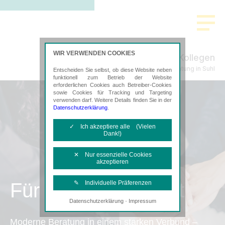
WIR VERWENDEN COOKIES
Feldbauer & Kollegen
Steuerberatung in Suhl
Entscheiden Sie selbst, ob diese Website neben
funktionell zum Betrieb der Website
erforderlichen Cookies auch Betreiber-Cookies
sowie Cookies für Tracking und Targeting
verwenden darf. Weitere Details finden Sie in der
Datenschutzerklärung
.
✓ Ich akzeptiere alle (Vielen
Dank!)
✕ Nur essenzielle Cookies
akzeptieren
Für Sie spezialisiert
✎ Individuelle Präferenzen
·
Datenschutzerklärung
Impressum
Notwendige Cookies
Diese Cookies sind erforderlich, um die
Moderne Beratung in einem starken Verbund –
grundlegende Funktionalität der Website