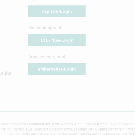
capitain-Login
Mandantenportal
ETL-PISA-Login
Arbeitnehmerportal
eMitarbeiter-Login
prüfen
 einer besseren Lesbarkeit der Texte wählen wir für unsere Kommunikationskanäl
hteiligung des jeweils anderen Geschlechts, sondern ist im Sinne der sprachlich
 fühlen. Im Sinne der Gender Mainstreaming-Strategie der Bundesregierung vertret