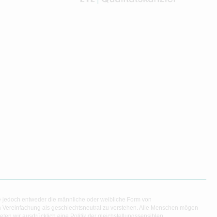
e jedoch entweder die männliche oder weibliche Form von
en Vereinfachung als geschlechtsneutral zu verstehen. Alle Menschen mögen
en wir ausdrücklich eine Politik der gleichstellungssensiblen